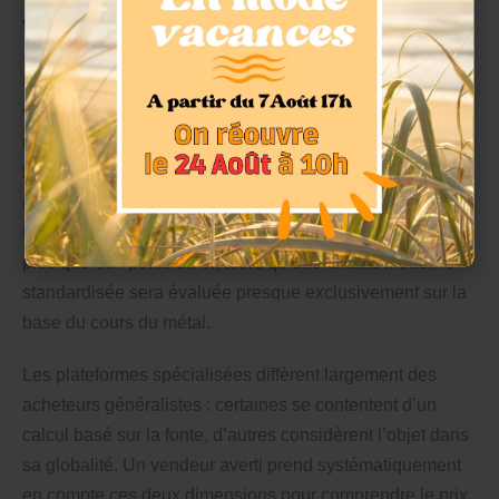
valeur d’or et valeur joaillière
Beaucoup de particuliers confondent la valeur d’or et la
valeur joaillière. La première correspond à la valeur du
métal pur contenu dans le bijou. La seconde dépend de
la rareté du modèle, de sa qualité d’exécution, de sa
période de fabrication et, parfois, de la marque. Une
broche Art Déco signée d’un grand atelier peut valoir bien
plus que son poids en or, alors qu’une chaîne moderne
standardisée sera évaluée presque exclusivement sur la
base du cours du métal.
Les plateformes spécialisées diffèrent largement des
acheteurs généralistes : certaines se contentent d’un
calcul basé sur la fonte, d’autres considèrent l’objet dans
sa globalité. Un vendeur averti prend systématiquement
en compte ces deux dimensions pour comprendre le prix