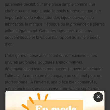
paramètre décisif. Sur une pièce simple comme une
chaîne ou une bague unie, le poids représente une part
importante de la valeur. Sur des bijoux ouvragés, la
fabrication, la marque, l’époque ou la présence de pierres
influent également. Certaines signatures d’ateliers
peuvent décupler la valeur par rapport au simple poids
d’or.
L’état général pèse aussi lourd dans l’estimation. Les
rayures profondes, soudures approximatives,
déformations ou usures prononcées peuvent faire chuter
l’offre, car la remise en état engage un coût réel pour un
professionnel. À l’inverse, une pièce bien conservée,
même ancienne, peut conserver une valeur supérieure
grâce à son intégrité structurelle et stylistique.
×
Saisir la différence entre