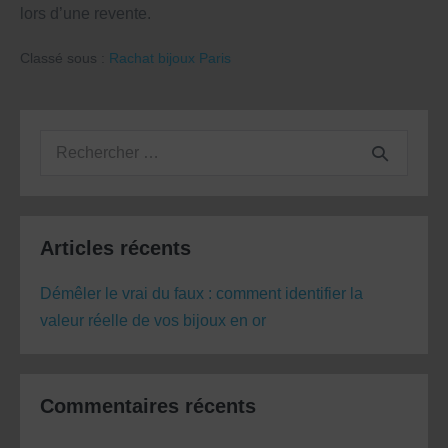
lors d’une revente.
Classé sous :
Rachat bijoux Paris
Navigation
d’article
Recherche
pour :
Articles récents
Démêler le vrai du faux : comment identifier la
valeur réelle de vos bijoux en or
Commentaires récents