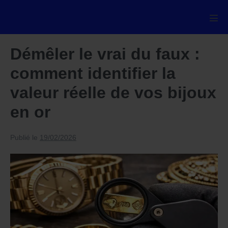
Aller
au
basc
le
contenu
men
Démêler le vrai du faux :
comment identifier la
valeur réelle de vos bijoux
en or
Publié le
19/02/2026