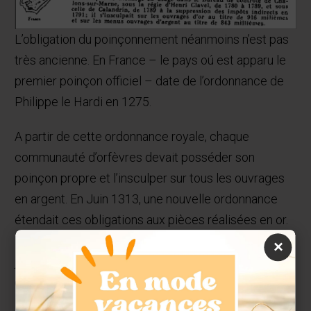
L’obligation du poinçonnement néanmoins n’est pas
très ancienne. En France – le pays oú est apparu le
premier poinçon officiel – date de l’ordonnance de
Philippe le Hardi en 1275.
A partir de cette ordonnance royale, chaque
communauté d’orfèvres devait posséder son
poinçon propre et l’insculper sur tous les ouvrages
en argent. En Juin 1313, une nouvelle ordonnance
étendait ces obligations aux pièces réalisées en or.
Dans les provinces et à partir de cette époque, les
×
jurandes d’orfèvres créaient leur poincon propre et
c’est uniquement au XV siècle qu’apparaissent en
Belgique les premiers poinçons.