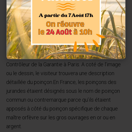
Vous trouverez dans le
Dictionnaires des Poinçons
Or et Argent
sur le site Interor.fr la liste complète
présentée sous la forme d’une base de donnée
consultable en ligne 24 h sur 24.
Ce site a transcrit un ouvrage publié en 1924 appelé
« Dictionnaire des Poinçons » écrit par M. Beuque ,
Contrôleur de la Garantie à Paris. A coté de l’image
ou le dessin, le visiteur trouvera une description
détaillée du poinçon.
En France, les poinçons des
jurandes étaient désignés sous le nom de poinçon
commun ou contremarque parce qu’ils étaient
apposés à côté du poinçon spécifique de chaque
maître orfèvre sur les gros ouvrages en or ou en
argent.