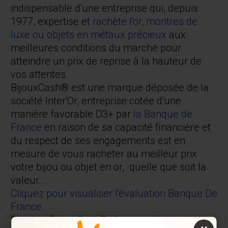
indispensable d'une entreprise qui, depuis
1977, expertise et
rachète l'or, montres de
luxe ou objets en métaux précieux
aux
meilleures conditions du marché pour
atteindre un prix de reprise à la hauteur de
vos attentes.
BijouxCash® est une marque déposée de la
société Inter'Or, entreprise cotée d'une
manière favorable D3+ par
la Banque de
France
en raison de sa capacité financière et
du respect de ses engagements est en
mesure de vous racheter au meilleur prix
votre bijou ou objet en or, quelle que soit la
valeur...
Cliquez pour visualiser l'évaluation Banque De
France
De plus, BijouxCash® s'engage à vous